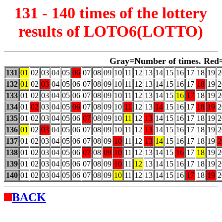
131 - 140 times of the lottery
results of LOTO6(LOTTO)
Gray=Number of times. Red
131
01
02
03
04
05
06
07
08
09
10
11
12
13
14
15
16
17
18
19
2
132
01
02
03
04
05
06
07
08
09
10
11
12
13
14
15
16
17
18
19
2
133
01
02
03
04
05
06
07
08
09
10
11
12
13
14
15
16
17
18
19
2
134
01
02
03
04
05
06
07
08
09
10
11
12
13
14
15
16
17
18
19
2
135
01
02
03
04
05
06
07
08
09
10
11
12
13
14
15
16
17
18
19
2
136
01
02
03
04
05
06
07
08
09
10
11
12
13
14
15
16
17
18
19
2
137
01
02
03
04
05
06
07
08
09
10
11
12
13
14
15
16
17
18
19
2
138
01
02
03
04
05
06
07
08
09
10
11
12
13
14
15
16
17
18
19
2
139
01
02
03
04
05
06
07
08
09
10
11
12
13
14
15
16
17
18
19
2
140
01
02
03
04
05
06
07
08
09
10
11
12
13
14
15
16
17
18
19
2
BACK