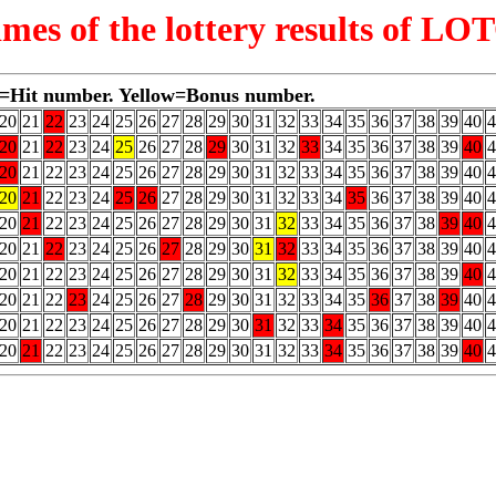
times of the lottery results of 
=Hit number. Yellow=Bonus number.
20
21
22
23
24
25
26
27
28
29
30
31
32
33
34
35
36
37
38
39
40
4
20
21
22
23
24
25
26
27
28
29
30
31
32
33
34
35
36
37
38
39
40
4
20
21
22
23
24
25
26
27
28
29
30
31
32
33
34
35
36
37
38
39
40
4
20
21
22
23
24
25
26
27
28
29
30
31
32
33
34
35
36
37
38
39
40
4
20
21
22
23
24
25
26
27
28
29
30
31
32
33
34
35
36
37
38
39
40
4
20
21
22
23
24
25
26
27
28
29
30
31
32
33
34
35
36
37
38
39
40
4
20
21
22
23
24
25
26
27
28
29
30
31
32
33
34
35
36
37
38
39
40
4
20
21
22
23
24
25
26
27
28
29
30
31
32
33
34
35
36
37
38
39
40
4
20
21
22
23
24
25
26
27
28
29
30
31
32
33
34
35
36
37
38
39
40
4
20
21
22
23
24
25
26
27
28
29
30
31
32
33
34
35
36
37
38
39
40
4