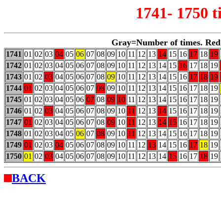
1741- 1750 
Gray=Number of times. Red
1741
01
02
03
04
05
06
07
08
09
10
11
12
13
14
15
16
17
18
19
1742
01
02
03
04
05
06
07
08
09
10
11
12
13
14
15
16
17
18
19
1743
01
02
03
04
05
06
07
08
09
10
11
12
13
14
15
16
17
18
19
1744
01
02
03
04
05
06
07
08
09
10
11
12
13
14
15
16
17
18
19
1745
01
02
03
04
05
06
07
08
09
10
11
12
13
14
15
16
17
18
19
1746
01
02
03
04
05
06
07
08
09
10
11
12
13
14
15
16
17
18
19
1747
01
02
03
04
05
06
07
08
09
10
11
12
13
14
15
16
17
18
19
1748
01
02
03
04
05
06
07
08
09
10
11
12
13
14
15
16
17
18
19
1749
01
02
03
04
05
06
07
08
09
10
11
12
13
14
15
16
17
18
19
1750
01
02
03
04
05
06
07
08
09
10
11
12
13
14
15
16
17
18
19
BACK