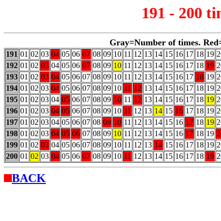
191 - 200 t
Gray=Number of times. Red
191
01
02
03
04
05
06
07
08
09
10
11
12
13
14
15
16
17
18
19
2
192
01
02
03
04
05
06
07
08
09
10
11
12
13
14
15
16
17
18
19
2
193
01
02
03
04
05
06
07
08
09
10
11
12
13
14
15
16
17
18
19
2
194
01
02
03
04
05
06
07
08
09
10
11
12
13
14
15
16
17
18
19
2
195
01
02
03
04
05
06
07
08
09
10
11
12
13
14
15
16
17
18
19
2
196
01
02
03
04
05
06
07
08
09
10
11
12
13
14
15
16
17
18
19
2
197
01
02
03
04
05
06
07
08
09
10
11
12
13
14
15
16
17
18
19
2
198
01
02
03
04
05
06
07
08
09
10
11
12
13
14
15
16
17
18
19
2
199
01
02
03
04
05
06
07
08
09
10
11
12
13
14
15
16
17
18
19
2
200
01
02
03
04
05
06
07
08
09
10
11
12
13
14
15
16
17
18
19
2
BACK