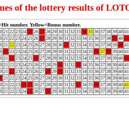
imes of the lottery results of 
=Hit number. Yellow=Bonus number.
0
21
22
23
24
25
26
27
28
29
30
31
32
33
34
35
36
37
38
39
40
41
0
21
22
23
24
25
26
27
28
29
30
31
32
33
34
35
36
37
38
39
40
41
0
21
22
23
24
25
26
27
28
29
30
31
32
33
34
35
36
37
38
39
40
41
0
21
22
23
24
25
26
27
28
29
30
31
32
33
34
35
36
37
38
39
40
41
0
21
22
23
24
25
26
27
28
29
30
31
32
33
34
35
36
37
38
39
40
41
0
21
22
23
24
25
26
27
28
29
30
31
32
33
34
35
36
37
38
39
40
41
0
21
22
23
24
25
26
27
28
29
30
31
32
33
34
35
36
37
38
39
40
41
0
21
22
23
24
25
26
27
28
29
30
31
32
33
34
35
36
37
38
39
40
41
0
21
22
23
24
25
26
27
28
29
30
31
32
33
34
35
36
37
38
39
40
41
0
21
22
23
24
25
26
27
28
29
30
31
32
33
34
35
36
37
38
39
40
41